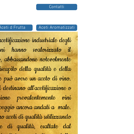
Contatti
Aceti d Frutta
Aceti Aromatizzati
acetificazione industriale degli
nni hanno svalorizzato il
o, abbassandone notevolmente
iscapito della qualità e della
he può avere un aceto di vino.
i destinano all'acetificazione o
azione prevalentemente vini
 peggio ancora andati a male.
o aceti di qualità utilizzando
e di qualità, esaltate dal