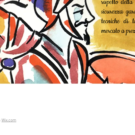
rispetto dell
sicurezza gar
tecniche di l
mercato a prez
h
Wix.com