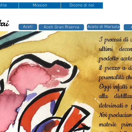
file
Mission
Dicono di noi
ai
Aceti
Aceto di Marsala
Aceti Gran Riserva
I processi di 
ultimi dece
prodotto acet
il prezzo a d
personalità c
Oggi infatti s
alla distill
deteriorati o
Noi produciam
materie prim