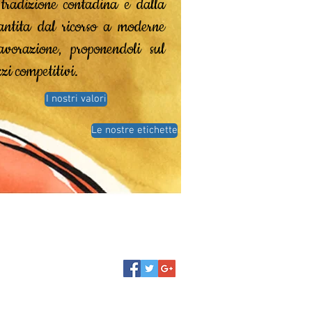
a tradizione contadina e dalla
antita dal ricorso a moderne
avorazione, proponendoli sul
zi competitivi.
I nostri valori
Le nostre etichette